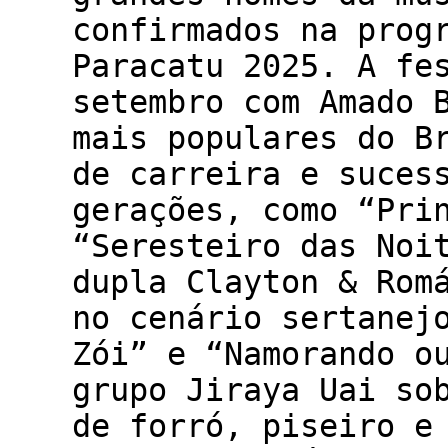
confirmados na prog
Paracatu 2025. A fe
setembro com Amado 
mais populares do B
de carreira e suces
gerações, como “Pri
“Seresteiro das Noi
dupla Clayton & Rom
no cenário sertanej
Zói” e “Namorando o
grupo Jiraya Uai so
de forró, piseiro e