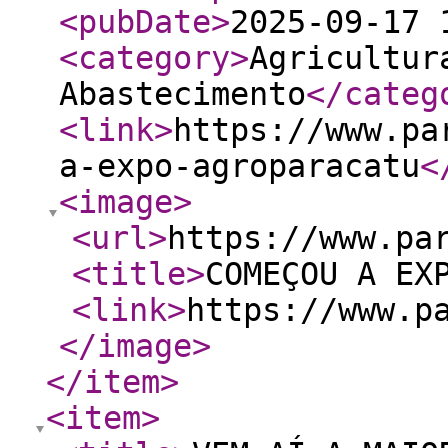
<pubDate
>
2025-09-17 
<category
>
Agricultur
Abastecimento
</categ
<link
>
https://www.pa
a-expo-agroparacatu
<
<image
>
<url
>
https://www.pa
<title
>
COMEÇOU A EX
<link
>
https://www.p
</image
>
</item
>
<item
>