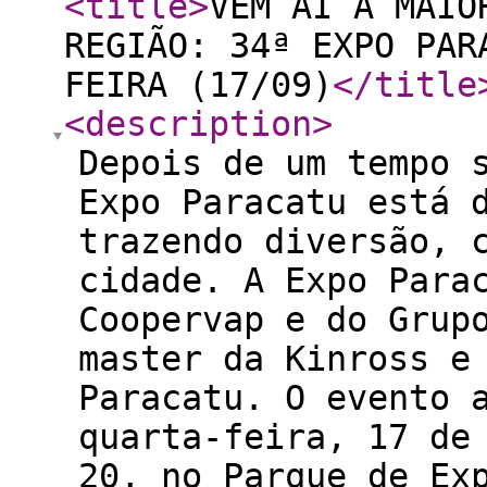
<title
>
VEM AÍ A MAIO
REGIÃO: 34ª EXPO PAR
FEIRA (17/09)
</title
<description
>
Depois de um tempo 
Expo Paracatu está 
trazendo diversão, 
cidade. A Expo Para
Coopervap e do Grup
master da Kinross e
Paracatu. O evento 
quarta-feira, 17 de
20, no Parque de Ex