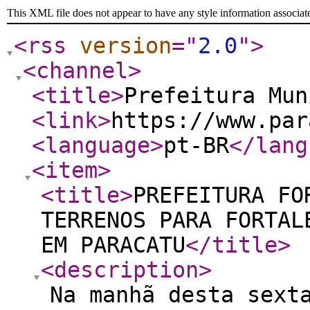
This XML file does not appear to have any style information associat
<rss
version
="
2.0
"
>
<channel
>
<title
>
Prefeitura Mun
<link
>
https://www.par
<language
>
pt-BR
</lang
<item
>
<title
>
PREFEITURA FO
TERRENOS PARA FORTAL
EM PARACATU
</title
>
<description
>
Na manhã desta sext