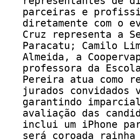
representantes de d
parceiras e profiss
diretamente com o e
Cruz representa a S
Paracatu; Camilo Li
Almeida, a Cooperva
professora da Escol
Pereira atua como r
jurados convidados 
garantindo imparcia
avaliação das candi
inclui um iPhone pa
será coroada rainha