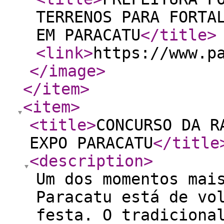
TERRENOS PARA FORTA
EM PARACATU
</title
>
<link
>
https://www.p
</image
>
</item
>
<item
>
<title
>
CONCURSO DA R
EXPO PARACATU
</title
<description
>
Um dos momentos mai
Paracatu está de vo
festa. O tradiciona