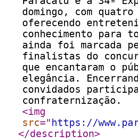
Paracatu e a 34ª Ex
domingo, com quatro
oferecendo entreten
conhecimento para t
ainda foi marcada p
finalistas do concu
que encantaram o pú
elegância. Encerran
convidados particip
confraternização.
<img
src
="
https://www.pa
</description
>