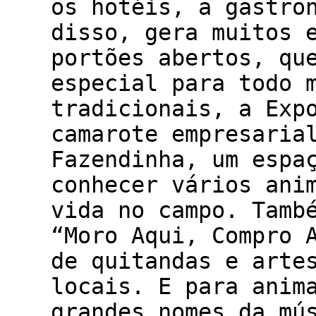
os hotéis, a gastro
disso, gera muitos 
portões abertos, qu
especial para todo 
tradicionais, a Exp
camarote empresaria
Fazendinha, um espa
conhecer vários ani
vida no campo. Tamb
“Moro Aqui, Compro 
de quitandas e arte
locais. E para anim
grandes nomes da mú