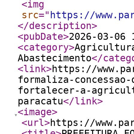
<img
src
="
https://www.pa
</description
>
<pubDate
>
2026-03-06 
<category
>
Agricultur
Abastecimento
</categ
<link
>
https://www.pa
formaliza-concessao-
fortalecer-a-agricul
paracatu
</link
>
<image
>
<url
>
https://www.pa
<title
>
PREFEITURA F