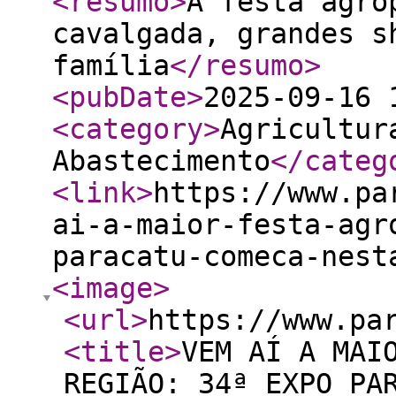
<resumo
>
A festa agro
cavalgada, grandes s
família
</resumo
>
<pubDate
>
2025-09-16 
<category
>
Agricultur
Abastecimento
</categ
<link
>
https://www.pa
ai-a-maior-festa-agr
paracatu-comeca-nest
<image
>
<url
>
https://www.pa
<title
>
VEM AÍ A MAI
REGIÃO: 34ª EXPO PA