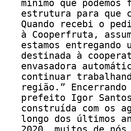
mínimo que podemos 
estrutura para que 
Quando recebi o ped
à Cooperfruta, assu
estamos entregando 
destinada à coopera
envasadora automáti
continuar trabalhan
região.” Encerrando
prefeito Igor Santo
construída com os a
longo dos últimos a
2020, muitos de nós