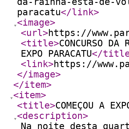
da-rainha-esta-de-vo
paracatu
</link
>
<image
>
<url
>
https://www.pa
<title
>
CONCURSO DA 
EXPO PARACATU
</titl
<link
>
https://www.p
</image
>
</item
>
<item
>
<title
>
COMEÇOU A EXP
<description
>
Na noite desta quar