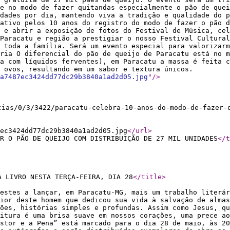
se no modo de fazer quitandas especialmente o pão de quei
dades por dia, mantendo viva a tradição e qualidade do p
ativo pelos 10 anos do registro do modo de fazer o pão d
 e abrir a exposição de fotos do Festival de Música, cel
Paracatu e região a prestigiar o nosso Festival Cultural
 toda a família. Será um evento especial para valorizarm
ria O diferencial do pão de queijo de Paracatu está no m
a com líquidos ferventes), em Paracatu a massa é feita c
 ovos, resultando em um sabor e textura únicos.
a7487ec3424dd77dc29b3840a1ad2d05.jpg
"
/>
cias/0/3/3422/paracatu-celebra-10-anos-do-modo-de-fazer-
ec3424dd77dc29b3840a1ad2d05.jpg
</url
>
R O PÃO DE QUEIJO COM DISTRIBUIÇÃO DE 27 MIL UNIDADES
</t
Á LIVRO NESTA TERÇA-FEIRA, DIA 28
</title
>
estes a lançar, em Paracatu-MG, mais um trabalho literár
ior deste homem que dedicou sua vida à salvação de almas
ões, histórias simples e profundas. Assim como Jesus, qu
itura é uma brisa suave em nossos corações, uma prece ao
stor e a Pena” está marcado para o dia 28 de maio, às 20