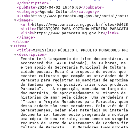
</description
>
<pubDate
>
2024-04-02 16:46:00
</pubDate
>
<category
>
Agenda Cultural
</category
>
<link
>
https://www.paracatu.mg.gov.br/portal/noti
<image
>
<url
>
https://www.paracatu.mg.gov.br/fotos/0d428
<title
>
INSCRIÇÕES PARA COZINHA MINEIRA PARACATU
<link
>
https://www.paracatu.mg.gov.br
</link
>
</image
>
</item
>
<item
>
<title
>
MINISTÉRIO PÚBLICO E PROJETO MORADORES PR
<description
>
Evento terá lançamento de filme documentário, 
acontecerá dia 14/10 (sábado), às 19 horas, na
e tem apoio da Secretaria Municipal de Cultur
cidade possui. Essa é a proposta do evento que 
eventos culturais que compõe as atividades do P
Paracatu para registrar as memórias de aproxim
do Santana que foi possível criar dois produtos
Paracatu”. A exposição, montada no largo da Ig
documentário, de aproximadamente 50 minutos de 
histórias de amor pela cidade. Uma verdadeira 
“Trazer o Projeto Moradores para Paracatu, quan
dessa cidade são seus moradores. Pelo viés de E
paracatuenses, sejam eles materiais ou imateri
documentário, também estão programada a montage
uma cópia de seu retrato, como sendo um singel
recursos de Termo de Ajustamento de Conduta fir
Cultura de Paracatu. O Moradores (www.projetom