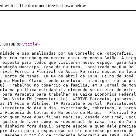
ed with it. The document tree is shown below.
E OUTUBRO
</title
>
nidade e são analisadas por um Conselho de Fotografias, 
her com carinho quem merece estar em nosso Salão. A biog
 exposta para todos que visitarem nosso espaço, garantin
undação Municipal Casa de Cultura, localizada na Rua Do 
rival Ferreira Florival de Assis Ferreira nasceu na loca
, Norte de Minas. Em 04 de abril de 1954. Filho de José 
i para Montes Claros, onde concluiu o antigo curso prim
78). Trabalhou no comércio da família, em O Jornal de Mon
eta na política estudantil, elegendo-se diretor de Arte 
a para Paracatu para trabalhar na Caixa Econômica Federal
 Boa Vista FM (comentarista), WEBTVP Paracatu, jornais, 
tas IN Foco e Vitrine, TV Paracatu e portal Paracatu,net
literatura do dia a dia, exercitando, sobretudo, o jorna
a Academia de Letras do Noroeste de Minas. Florival Fe
com quem teve duas filhas Marília, casada com Fred, Cec
 gostou de fazer compras (despesas) de casa fora de Para
u dinheiro fora daqui. Sempre ajudou a quem dele precisa
pre dizia para a esposa que se ele morresse primeiro do
. Recebeu o título de cidadania honorária em 1998, pela 