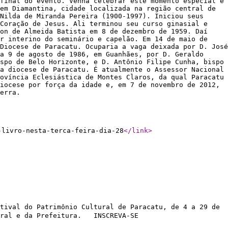
final do evento. Venha celebrar este momento especial e
em Diamantina, cidade localizada na região central de
Nilda de Miranda Pereira (1900-1997). Iniciou seus
 Coração de Jesus. Ali terminou seu curso ginasial e
ton de Almeida Batista em 8 de dezembro de 1959. Daí
or interino do seminário e capelão. Em 14 de maio de
Diocese de Paracatu. Ocuparia a vaga deixada por D. José
a 9 de agosto de 1986, em Guanhães, por D. Geraldo
spo de Belo Horizonte, e D. Antônio Filipe Cunha, bispo
a diocese de Paracatu. É atualmente o Assessor Nacional
ovíncia Eclesiástica de Montes Claros, da qual Paracatu
iocese por força da idade e, em 7 de novembro de 2012,
ezerra.
-livro-nesta-terca-feira-dia-28
</link
>
tival do Patrimônio Cultural de Paracatu, de 4 a 29 de
tural e da Prefeitura. INSCREVA-SE