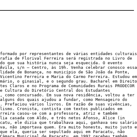
formado por representantes de várias entidades culturais
rafia de Florival Ferreira será registrada no Livro de
do que sua história nunca seja esquecida. O evento
Ávila, s/n – Centro, às 19h. Venha celebrar conosco essa
lidade de Bonança, no município de São João da Ponte,
Vicentino Ferreira e Maria do Carmo Ferreira. Estudou em
ário, o ginasial, e o segundo grau. Bacharel em Direito
tes Claros e no Programa de Comunidades Rurais PRODECOR
e Cultura do Diretório Central dos Estudantes
, como concursado. Em sua nova residência, voltou a ter
alguns dos quais ajudou a fundar, como Mensageiro do
. Prefaciou vários livros. Em razão de suas vivências,
lismo. Cronista, contista com textos publicados em
rreira casou-se com a professora, atriz e também
ília casada com Aldo, e três netos Afonso, Alice (in
catu, ele dizia que trabalhava aqui, ganhava seu salário
va, não importava quem. Era muito honesto, muito justo e
 que ela, queria ser sepultado aqui em Paracatu, não
Câmara Municipal de Paracatu, em 1992 recebeu também