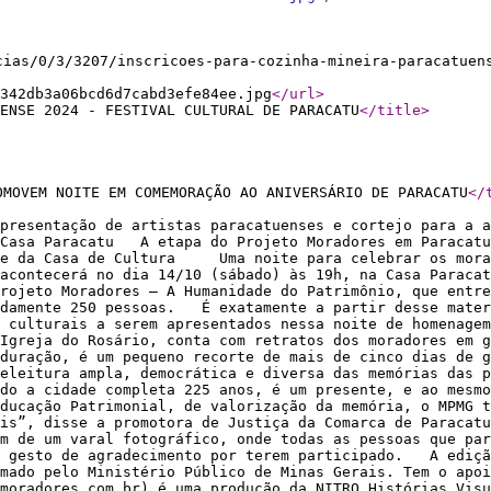
cias/0/3/3207/inscricoes-para-cozinha-mineira-paracatuen
342db3a06bcd6d7cabd3efe84ee.jpg
</url
>
ENSE 2024 - FESTIVAL CULTURAL DE PARACATU
</title
>
OMOVEM NOITE EM COMEMORAÇÃO AO ANIVERSÁRIO DE PARACATU
</
apresentação de artistas paracatuenses e cortejo para a
 Casa Paracatu A etapa do Projeto Moradores em Paracatu
a e da Casa de Cultura Uma noite para celebrar os morad
acontecerá no dia 14/10 (sábado) às 19h, na Casa Paracat
rojeto Moradores – A Humanidade do Patrimônio, que entre
adamente 250 pessoas. É exatamente a partir desse mater
 culturais a serem apresentados nessa noite de homenagem
reja do Rosário, conta com retratos dos moradores em g
duração, é um pequeno recorte de mais de cinco dias de g
releitura ampla, democrática e diversa das memórias das
do a cidade completa 225 anos, é um presente, e ao mesmo
ducação Patrimonial, de valorização da memória, o MPMG t
ais”, disse a promotora de Justiça da Comarca de Paraca
m de um varal fotográfico, onde todas as pessoas que par
o gesto de agradecimento por terem participado. A ediçã
mado pelo Ministério Público de Minas Gerais. Tem o apoi
oradores.com.br) é uma produção da NITRO Histórias Visu