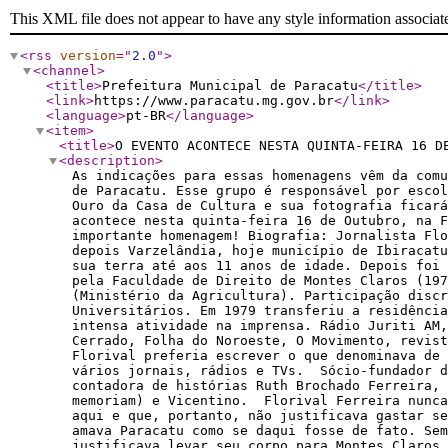
This XML file does not appear to have any style information associat
<rss
version
="
2.0
"
>
<channel
>
<title
>
Prefeitura Municipal de Paracatu
</title
>
<link
>
https://www.paracatu.mg.gov.br
</link
>
<language
>
pt-BR
</language
>
<item
>
<title
>
O EVENTO ACONTECE NESTA QUINTA-FEIRA 16 D
<description
>
As indicações para essas homenagens vêm da comu
de Paracatu. Esse grupo é responsável por escol
Ouro da Casa de Cultura e sua fotografia ficará
acontece nesta quinta-feira 16 de Outubro, na F
importante homenagem! Biografia: Jornalista Flo
depois Varzelândia, hoje município de Ibiracatu
sua terra até aos 11 anos de idade. Depois fo
pela Faculdade de Direito de Montes Claros (19
(Ministério da Agricultura). Participação discr
Universitários. Em 1979 transferiu a residênci
intensa atividade na imprensa. Rádio Juriti AM,
Cerrado, Folha do Noroeste, O Movimento, revis
Florival preferia escrever o que denominava de 
vários jornais, rádios e TVs. Sócio-fundador d
contadora de histórias Ruth Brochado Ferreira, 
memoriam) e Vicentino. Florival Ferreira nunca
aqui e que, portanto, não justificava gastar se
amava Paracatu como se daqui fosse de fato. Sem
justificava levar seu corpo para Montes Claros