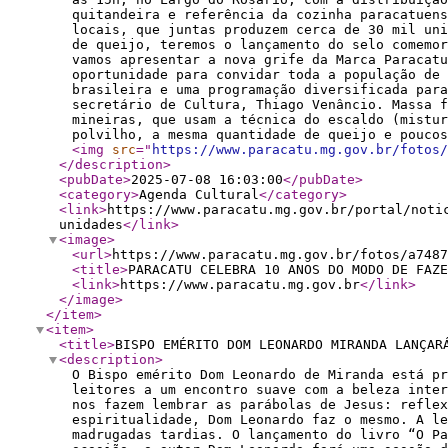
quitandeira e referência da cozinha paracatuen
locais, que juntas produzem cerca de 30 mil uni
de queijo, teremos o lançamento do selo comemor
vamos apresentar a nova grife da Marca Paracatu
oportunidade para convidar toda a população de 
brasileira e uma programação diversificada para
secretário de Cultura, Thiago Venâncio. Massa f
mineiras, que usam a técnica do escaldo (mistur
polvilho, a mesma quantidade de queijo e poucos
<img
src
="
https://www.paracatu.mg.gov.br/fotos/
</description
>
<pubDate
>
2025-07-08 16:03:00
</pubDate
>
<category
>
Agenda Cultural
</category
>
<link
>
https://www.paracatu.mg.gov.br/portal/noti
unidades
</link
>
<image
>
<url
>
https://www.paracatu.mg.gov.br/fotos/a7487
<title
>
PARACATU CELEBRA 10 ANOS DO MODO DE FAZE
<link
>
https://www.paracatu.mg.gov.br
</link
>
</image
>
</item
>
<item
>
<title
>
BISPO EMÉRITO DOM LEONARDO MIRANDA LANÇAR
<description
>
O Bispo emérito Dom Leonardo de Miranda está pr
leitores a um encontro suave com a beleza inter
nos fazem lembrar as parábolas de Jesus: reflex
espiritualidade, Dom Leonardo faz o mesmo. A le
madrugadas tardias. O lançamento do livro “O Pa