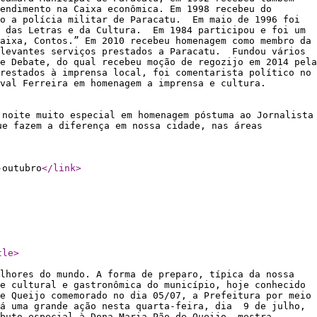
endimento na Caixa econômica. Em 1998 recebeu do
do a polícia militar de Paracatu. Em maio de 1996 foi
s das Letras e da Cultura. Em 1984 participou e foi um
aixa, Contos.” Em 2010 recebeu homenagem como membro da
elevantes serviços prestados a Paracatu. Fundou vários
e Debate, do qual recebeu moção de regozijo em 2014 pela
restados à imprensa local, foi comentarista político no
Florival Ferreira em homenagem a imprensa e cultura.
 noite muito especial em homenagem póstuma ao Jornalista
ue fazem a diferença em nossa cidade, nas áreas
-outubro
</link
>
tle
>
lhores do mundo. A forma de preparo, típica da nossa
e cultural e gastronômica do município, hoje conhecido
e Queijo comemorado no dia 05/07, a Prefeitura por meio
rá uma grande ação nesta quarta-feira, dia 9 de julho,
buto especial à Dona Maria Pão de Queijo, mestra