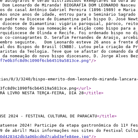
de autógrafos e serão distribuídos exemplares da obra ao 
 Dom Leonardo de Miranda! BIOGRAFIA DOM LEONARDO Nasceu 
os do casal Antônio Gabriel Pereira (1896-1989) e Maria 
Aos onze anos de idade, entrou para o Seminário Sagrado
o padre na Diocese de Diamantina pelo bispo D. José New
 diocese de Diamantina: vigário paroquial, pároco, reit
nardo tomou de sua nomeação e eleição como bispo para a 
rquidiocese de Olinda e Recife. Foi ordenado bispo no di
mo co-consagrantes D. Serafim Fernandes de Araújo, arcebi
tembro seguinte. Dom Leonardo esteve 26 anos a frente d
nal dos Bispos do Brasil (CNBB). Lutou pela criação da Pr
aristas da Teologia. Teve que se afastar do comando da d
o da nomeação do novo bispo diocesano, D. Jorge Alves B
f7e0b3fc8d9c1090f6cb64519a5813ce.png
"
/>
cias/0/3/3240/bispo-emerito-dom-leonardo-miranda-lancara
3fc8d9c1090f6cb64519a5813ce.png
</url
>
RÁ LIVRO NESTA TERÇA-FEIRA, DIA 28
</title
>
NSE 2024 - FESTIVAL CULTURAL DE PARACATU
</title
>
atuense 2024! Participe da etapa gastronômica do 11º Fes
 19 de abril! Mais informações nos sites do Festival Cul
0d428342db3a06bcd6d7cabd3efe84ee.jpg
"
/>