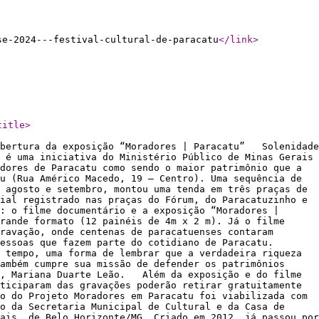
se-2024---festival-cultural-de-paracatu
</link
>
title
>
 abertura da exposição “Moradores | Paracatu” Solenidade
 é uma iniciativa do Ministério Público de Minas Gerais
ores de Paracatu como sendo o maior patrimônio que a
u (Rua Américo Macedo, 19 – Centro). Uma sequência de
 agosto e setembro, montou uma tenda em três praças de
ial registrado nas praças do Fórum, do Paracatuzinho e
: o filme documentário e a exposição “Moradores |
rande formato (12 painéis de 4m x 2 m). Já o filme
ravação, onde centenas de paracatuenses contaram
 pessoas que fazem parte do cotidiano de Paracatu.
 tempo, uma forma de lembrar que a verdadeira riqueza
ambém cumpre sua missão de defender os patrimônios
tu, Mariana Duarte Leão. Além da exposição e do filme
ticiparam das gravações poderão retirar gratuitamente
o do Projeto Moradores em Paracatu foi viabilizada com
o da Secretaria Municipal de Cultural e da Casa de
ais, de Belo Horizonte/MG. Criado em 2012, já passou por