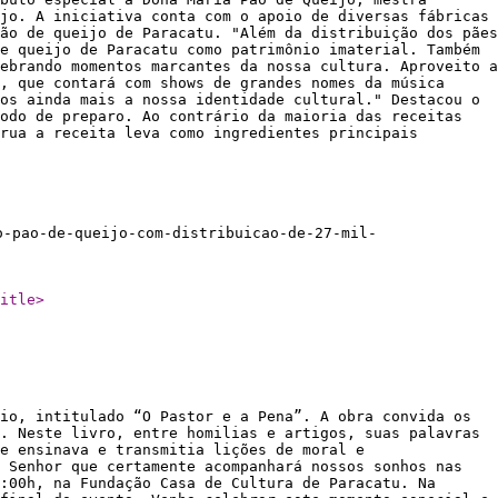
jo. A iniciativa conta com o apoio de diversas fábricas
ão de queijo de Paracatu. "Além da distribuição dos pães
e queijo de Paracatu como patrimônio imaterial. Também
ebrando momentos marcantes da nossa cultura. Aproveito a
, que contará com shows de grandes nomes da música
os ainda mais a nossa identidade cultural." Destacou o
odo de preparo. Ao contrário da maioria das receitas
rua a receita leva como ingredientes principais
o-pao-de-queijo-com-distribuicao-de-27-mil-
itle
>
io, intitulado “O Pastor e a Pena”. A obra convida os
. Neste livro, entre homilias e artigos, suas palavras
e ensinava e transmitia lições de moral e
 Senhor que certamente acompanhará nossos sonhos nas
:00h, na Fundação Casa de Cultura de Paracatu. Na