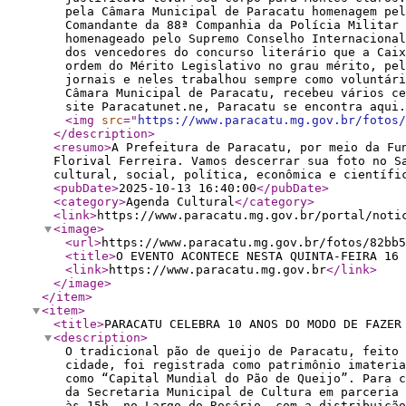
pela Câmara Municipal de Paracatu homenagem pel
Comandante da 88ª Companhia da Polícia Militar
homenageado pelo Supremo Conselho Internaciona
dos vencedores do concurso literário que a Cai
ordem do Mérito Legislativo no grau mérito, pe
jornais e neles trabalhou sempre como voluntári
Câmara Municipal de Paracatu, recebeu vários c
site Paracatunet.ne, Paracatu se encontra aq
<img
src
="
https://www.paracatu.mg.gov.br/fotos/
</description
>
<resumo
>
A Prefeitura de Paracatu, por meio da Fu
Florival Ferreira. Vamos descerrar sua foto no S
cultural, social, política, econômica e científi
<pubDate
>
2025-10-13 16:40:00
</pubDate
>
<category
>
Agenda Cultural
</category
>
<link
>
https://www.paracatu.mg.gov.br/portal/noti
<image
>
<url
>
https://www.paracatu.mg.gov.br/fotos/82bb5
<title
>
O EVENTO ACONTECE NESTA QUINTA-FEIRA 16 
<link
>
https://www.paracatu.mg.gov.br
</link
>
</image
>
</item
>
<item
>
<title
>
PARACATU CELEBRA 10 ANOS DO MODO DE FAZER
<description
>
O tradicional pão de queijo de Paracatu, feito 
cidade, foi registrada como patrimônio imateria
como “Capital Mundial do Pão de Queijo”. Para 
da Secretaria Municipal de Cultura em parceria
às 15h, no Largo do Rosário, com a distribuição