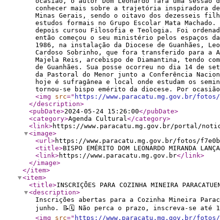
ocasião, o autor Dom Leonardo fará uma sessão 
conhecer mais sobre a trajetória inspiradora de
Minas Gerais, sendo o oitavo dos dezesseis filh
estudos formais no Grupo Escolar Mata Machado. 
depois cursou Filosofia e Teologia. Foi ordenad
então começou o seu ministério pelos espaços da
1986, na instalação da Diocese de Guanhães, Leo
Cardoso Sobrinho, que fora transferido para a A
Majela Reis, arcebispo de Diamantina, tendo co
de Guanhães. Sua posse ocorreu no dia 14 de se
da Pastoral do Menor junto a Conferência Nacio
hoje é sufragânea e local onde estudam os semin
tornou-se bispo emérito da diocese. Por ocasiã
<img
src
="
https://www.paracatu.mg.gov.br/fotos/
</description
>
<pubDate
>
2024-05-24 15:26:00
</pubDate
>
<category
>
Agenda Cultural
</category
>
<link
>
https://www.paracatu.mg.gov.br/portal/noti
<image
>
<url
>
https://www.paracatu.mg.gov.br/fotos/f7e0b
<title
>
BISPO EMÉRITO DOM LEONARDO MIRANDA LANÇA
<link
>
https://www.paracatu.mg.gov.br
</link
>
</image
>
</item
>
<item
>
<title
>
INSCRIÇÕES PARA COZINHA MINEIRA PARACATUE
<description
>
Inscrições abertas para a Cozinha Mineira Parac
junho. 📝🗓️ Não perca o prazo, inscreva-se até
<img
src
="
https://www.paracatu.mg.gov.br/fotos/