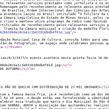
os relevantes serviços prestados como jornalista e no at
 homenagem pelo reconhecimento ao relevante apoio presta
l de Brasília, Ordem Internacional das Ciências das Arte
xa econômica lançou no Brasil intitulado “O folclore da C
la Câmara Legislativa do Estado de Minas Gerais, pelos r
o criou e manteve ativo programas de rádio como Opinião 
ertificados de reconhecimento pelos relevantes serviços p
ui. Tramita na Câmara municipal a criação da medalha 
82bb508de28cba1c1b03103d0db4f01d.jpg
"
/>
ndação Municipal Casa de Cultura, convida todos para uma
alão de Fotografias, um espaço onde celebramos pessoas q
ca.
</resumo
>
cias/0/3/3477/o-evento-acontece-nesta-quinta-feira-16-de
08de28cba1c1b03103d0db4f01d.jpg
</url
>
DE OUTUBRO
</title
>
 O PÃO DE QUEIJO COM DISTRIBUIÇÃO DE 27 MIL UNIDADES
</ti
com a famosa massa fria, já é reconhecido como um dos me
l há 10 anos, e desde então vem fortalecendo a identidad
celebrar essa tradição que marca o Dia Municipal do Pão d
 com SEBRAE, ADESP e Associação das quitandeiras realiza
 gratuita de 27 mil pães de queijo. O evento será um tri