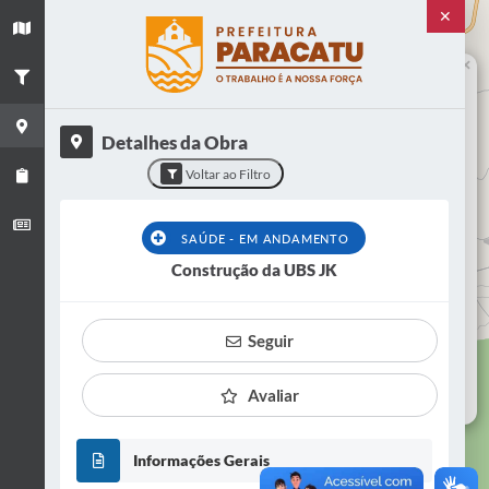
✕
+
−
×
Título
Construção da UBS JK
Detalhes da Obra
Categoria
Voltar ao Filtro
Saúde - Em andamento
Situação
SAÚDE - EM ANDAMENTO
EM ANDAMENTO
Construção da UBS JK
Bairro
Vista Alegre
Seguir
VER OBRA
Avaliar
Informações Gerais