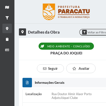
+
Ver mapa
−
Filtrar Obras
Detalhes da Obra
Detalhes da Obra
Voltar ao Filtr
Relatório de Obras
MEIO AMBIENTE - CONCLUÍDO
Boletim informativo
PRAÇA DO JOQUEI
Seguir
Avaliar
Informações Gerais
Localização
Rua Doutor Almir Alaor Porto
AdjutoJóquei Clube