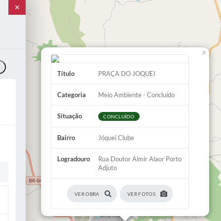
✕
×
o
Título
PRAÇA DO JOQUEI
Categoria
Meio Ambiente - Concluído
Situação
CONCLUÍDO
Bairro
Jóquei Clube
Logradouro
Rua Doutor Almir Alaor Porto
Adjuto
VER OBRA
VER FOTOS