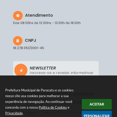
Atendimento
Das 08:00hs às 12:00hs - 13:00h às 18:00h
CNPJ
18.278.051/0001-45
NEWSLETTER
Inscreva-se e receba informativos
Prefeitura Municipal de Paracatu e os cookies:
Versão do Sistema:
3.5.3 - 19/06/2026
nosso site usa cookies para melhorar a sua
experiência de navegação. Ao continuar você
Portal atualizado em:
07/08/2026 18:39
Dados Abertos
ACEITAR
concorda com a nossa
Política de Cookies
e
© Copyright Instar - 2006-2026. Todos os direitos
Privacidade
.
PERSONALIZAR