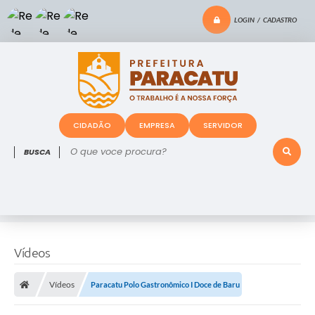
LOGIN / CADASTRO
CIDADÃO
EMPRESA
SERVIDOR
O que voce procura?
Vídeos
Vídeos
Paracatu Polo Gastronômico I Doce de Baru