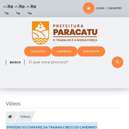
LOGIN / CADASTRO
CIDADÃO
EMPRESA
SERVIDOR
O que voce procura?
Vídeos
Vídeos
EPISÓDIO 03 I CHAFARIZ DA TRAIANA E BECO DO CANDINHO