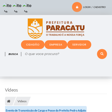
LOGIN / CADASTRO
CIDADÃO
EMPRESA
SERVIDOR
O que voce procura?
Vídeos
Vídeos
Evento de Transmissão de Cargo e Posse do Prefeito Pedro Adjuto