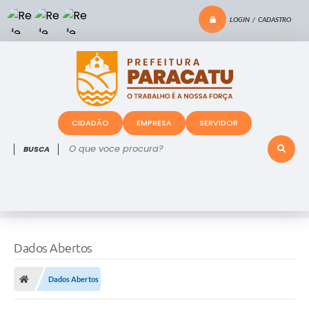
LOGIN / CADASTRO
CIDADÃO
EMPRESA
SERVIDOR
O que voce procura?
Dados Abertos
Dados Abertos