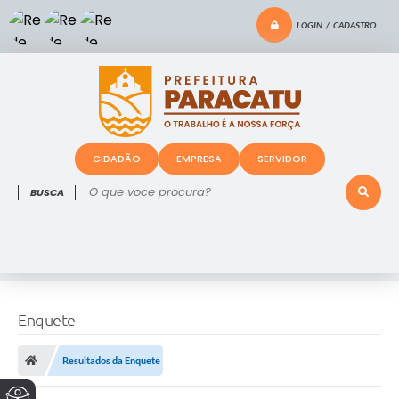
LOGIN / CADASTRO
CIDADÃO
EMPRESA
SERVIDOR
O que voce procura?
Enquete
Resultados da Enquete