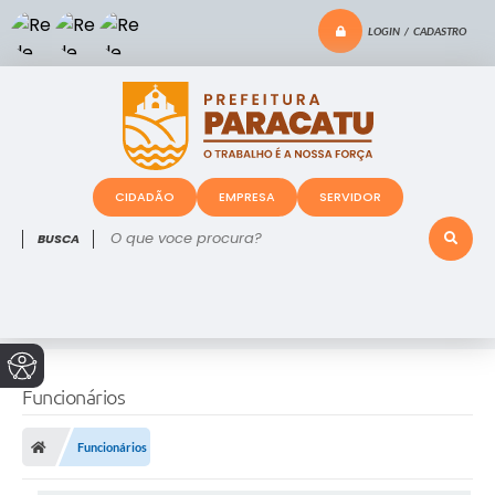
LOGIN / CADASTRO
CIDADÃO
EMPRESA
SERVIDOR
O que voce procura?
Funcionários
Funcionários