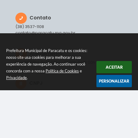
Contato
(38) 3537-1108
contato@paracatu.mg.gov.br
Prefeitura Municipal de Paracatu e os cookies:
Atendimento
nosso site usa cookies para melhorar a sua
Das 08:00hs às 12:00hs - 13:00h às 18:00h
experiência de navegação. Ao continuar você
ACEITAR
concorda com a nossa
Política de Cookies
e
Privacidade
.
PERSONALIZAR
CNPJ
18.278.051/0001-45
NEWSLETTER
Inscreva-se e receba informativos