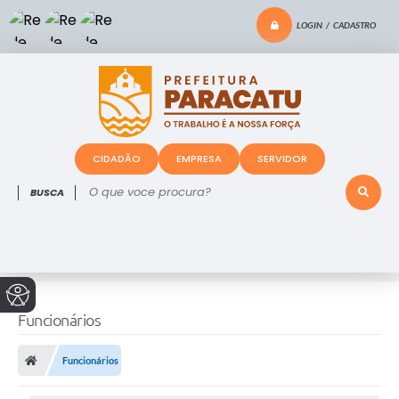
LOGIN / CADASTRO
CIDADÃO
EMPRESA
SERVIDOR
O que voce procura?
Funcionários
Funcionários