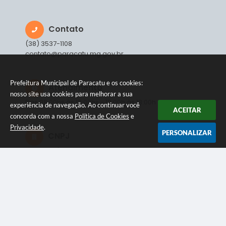
Contato
(38) 3537-1108
contato@paracatu.mg.gov.br
Prefeitura Municipal de Paracatu e os cookies:
Atendimento
nosso site usa cookies para melhorar a sua
Das 08:00hs às 12:00hs - 13:00h às 18:00h
experiência de navegação. Ao continuar você
ACEITAR
concorda com a nossa
Política de Cookies
e
Privacidade
.
PERSONALIZAR
CNPJ
18.278.051/0001-45
NEWSLETTER
Inscreva-se e receba informativos