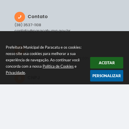
Contato
(38) 3537-1108
contato@paracatu.mg.gov.br
Prefeitura Municipal de Paracatu e os cookies:
Atendimento
nosso site usa cookies para melhorar a sua
Das 08:00hs às 12:00hs - 13:00h às 18:00h
experiência de navegação. Ao continuar você
ACEITAR
concorda com a nossa
Política de Cookies
e
Privacidade
.
PERSONALIZAR
CNPJ
18.278.051/0001-45
NEWSLETTER
Inscreva-se e receba informativos