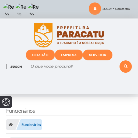
LOGIN / CADASTRO
CIDADÃO
EMPRESA
SERVIDOR
O que voce procura?
Funcionários
Funcionários