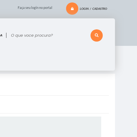
Faça seu login no portal
LOGIN / CADASTRO
 voce procura?