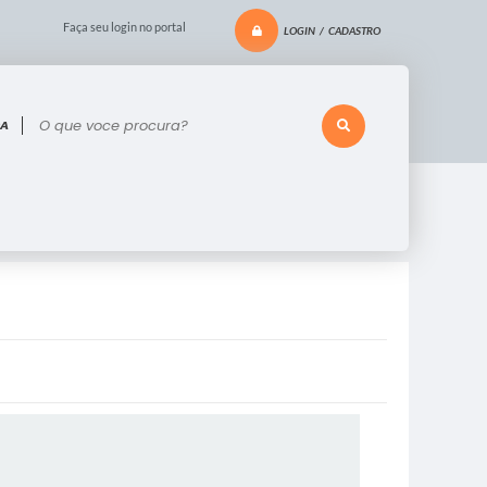
Faça seu login no portal
LOGIN / CADASTRO
 voce procura?