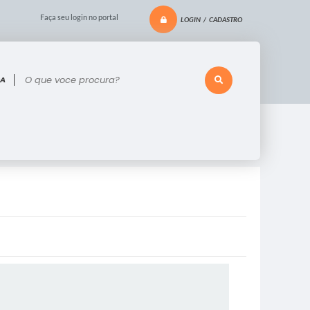
Faça seu login no portal
LOGIN / CADASTRO
 voce procura?