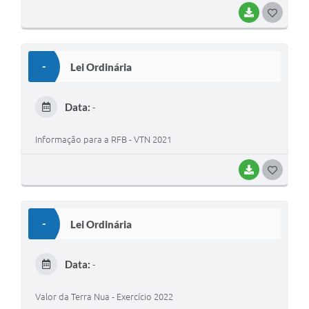
BAIXAR
G
O
S
-
Lei Ordinária
T
E
Data:
-
I
Informação para a RFB - VTN 2021
BAIXAR
G
O
S
-
Lei Ordinária
T
E
Data:
-
I
Valor da Terra Nua - Exercício 2022