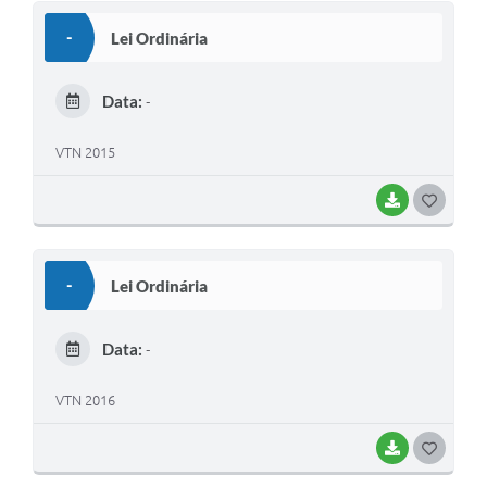
S
-
Lei Ordinária
T
E
Data:
-
I
VTN 2015
BAIXAR
G
O
S
-
Lei Ordinária
T
E
Data:
-
I
VTN 2016
BAIXAR
G
O