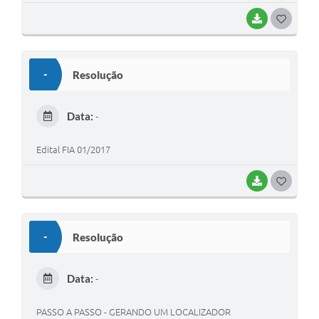
BAIXAR
G
O
S
-
Resolução
T
E
Data:
-
I
Edital FIA 01/2017
BAIXAR
G
O
S
-
Resolução
T
E
Data:
-
I
PASSO A PASSO - GERANDO UM LOCALIZADOR