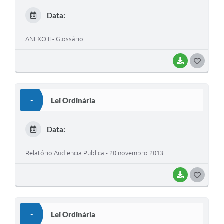
E
Data:
-
I
ANEXO II - Glossário
BAIXAR
G
O
S
-
Lei Ordinária
T
E
Data:
-
I
Relatório Audiencia Publica - 20 novembro 2013
BAIXAR
G
O
S
-
Lei Ordinária
T