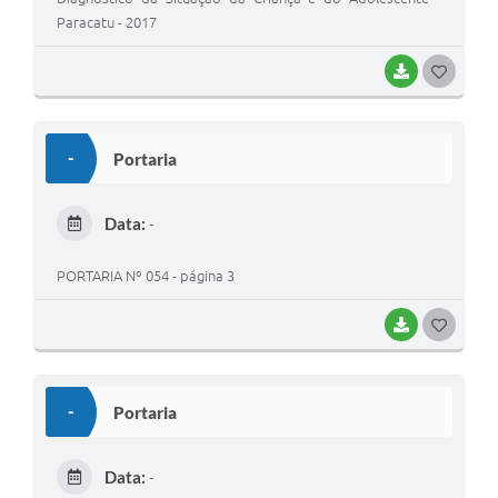
Paracatu - 2017
BAIXAR
G
O
S
-
Portaria
T
E
Data:
-
I
PORTARIA Nº 054 - página 3
BAIXAR
G
O
S
-
Portaria
T
E
Data:
-
I