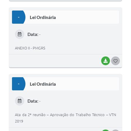
O
S
-
Lei Ordinária
T
E
Data:
-
I
ANEXO II - PMGRS
BAIXAR
G
O
S
-
Lei Ordinária
T
E
Data:
-
I
Ata da 2ª reunião – Aprovação do Trabalho Técnico – VTN
2019