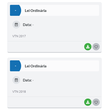
S
-
Lei Ordinária
T
E
Data:
-
I
VTN 2017
BAIXAR
G
O
S
-
Lei Ordinária
T
E
Data:
-
I
VTN 2018
BAIXAR
G