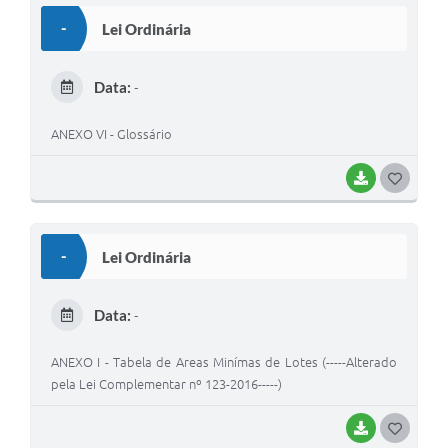
S
-
Lei Ordinária
T
E
Data:
-
I
ANEXO VI - Glossário
BAIXAR
G
O
S
-
Lei Ordinária
T
E
Data:
-
I
ANEXO I - Tabela de Areas Minímas de Lotes (-----Alterado
pela Lei Complementar nº 123-2016-----)
BAIXAR
G