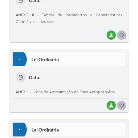
Data:
-
I
ANEXO II - Tabela de Parâmetros e Caracteristicas
Geométricas das Vias
BAIXAR
G
O
S
-
Lei Ordinária
T
E
Data:
-
I
ANEXO I - Cone de Aproxímação da Zona Aeroportuária
BAIXAR
G
O
S
-
Lei Ordinária
T