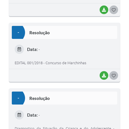
BAIXAR
G
O
S
-
Resolução
T
E
Data:
-
I
EDITAL 001/2018 - Concurso de Marchinhas
BAIXAR
G
O
S
-
Resolução
T
E
Data:
-
I
Diagnostico da Situação da Criança e do Adolescente -