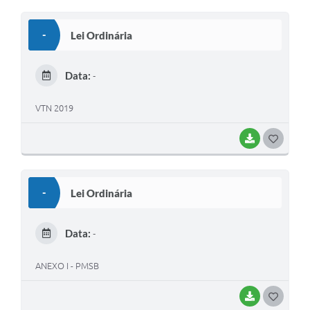
O
S
-
Lei Ordinária
T
E
Data:
-
I
VTN 2019
BAIXAR
G
O
S
-
Lei Ordinária
T
E
Data:
-
I
ANEXO I - PMSB
BAIXAR
G