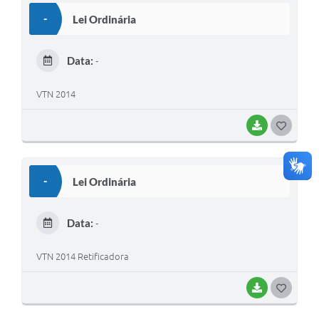
S
-
Lei Ordinária
T
E
Data:
-
I
VTN 2014
BAIXAR
G
O
S
-
Lei Ordinária
T
E
Data:
-
I
VTN 2014 Retificadora
BAIXAR
G
O