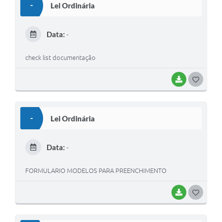
-
Lei Ordinária
T
E
Data:
-
I
check list documentação
BAIXAR
G
O
S
-
Lei Ordinária
T
E
Data:
-
I
FORMULARIO MODELOS PARA PREENCHIMENTO
BAIXAR
G
O