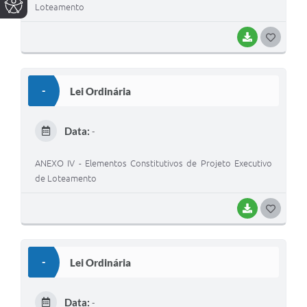
Loteamento
BAIXAR
G
O
S
-
Lei Ordinária
T
E
Data:
-
I
ANEXO IV - Elementos Constitutivos de Projeto Executivo
de Loteamento
BAIXAR
G
O
S
-
Lei Ordinária
T
E
Data:
-