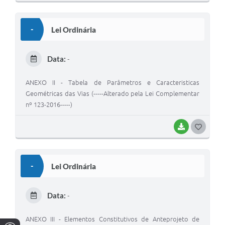
O
S
-
Lei Ordinária
T
E
Data:
-
I
ANEXO II - Tabela de Parâmetros e Caracteristicas
Geométricas das Vias (-----Alterado pela Lei Complementar
nº 123-2016-----)
BAIXAR
G
O
S
-
Lei Ordinária
T
E
Data:
-
I
ANEXO III - Elementos Constitutivos de Anteprojeto de