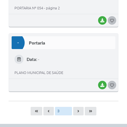
PORTARIA Nº 054 - página 2
BAIXAR
G
O
S
-
Portaria
T
E
Data:
-
I
PLANO MUNICIPAL DE SAÚDE
BAIXAR
G
O
S
T
E