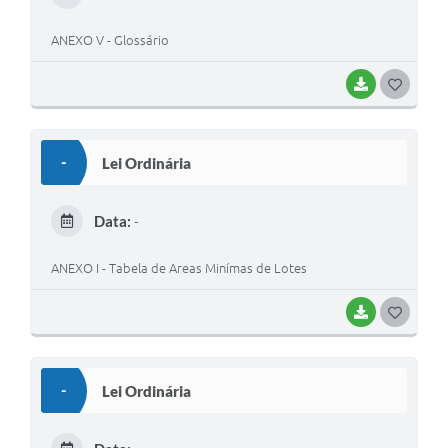
I
ANEXO V - Glossário
BAIXAR
G
O
S
-
Lei Ordinária
T
E
Data:
-
I
ANEXO I - Tabela de Areas Minímas de Lotes
BAIXAR
G
O
S
-
Lei Ordinária
T
E