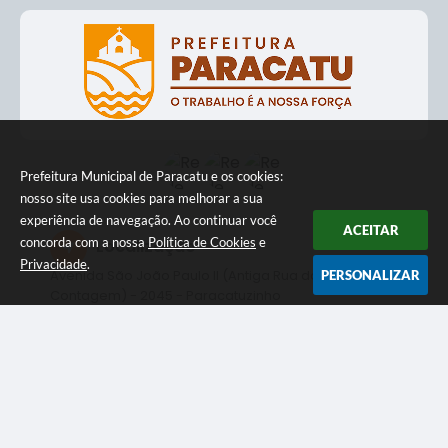
Prefeitura Municipal de Paracatu e os cookies:
nosso site usa cookies para melhorar a sua
experiência de navegação. Ao continuar você
ACEITAR
concorda com a nossa
Política de Cookies
e
Localização
Privacidade
.
Avenida São João Paulo II (Antiga Rua da
PERSONALIZAR
Contagem) - 2045 - Paracatuzinho
CEP: 38603-401
Contato
(38) 3537-1108
contato@paracatu.mg.gov.br