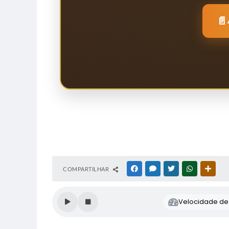
📄
COMPARTILHAR
FACEBOOK
MESSENGER
TWITTER
WHATSAPP
OUTR
Velocidade de l