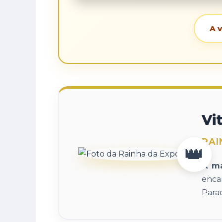
A v
Vi
RAI
A ma
enca
Para