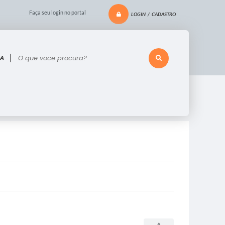
Faça seu login no portal
LOGIN / CADASTRO
 voce procura?