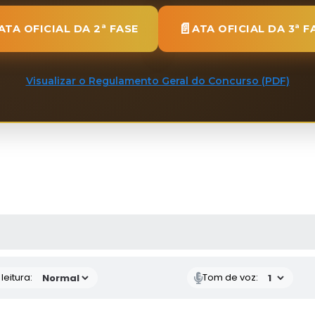
📄
ATA OFICIAL DA 2ª FASE
ATA OFICIAL DA 3ª F
Visualizar o Regulamento Geral do Concurso (PDF)
AS MÍDIAS
eitura:
Tom de voz: