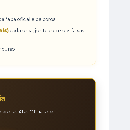
da faixa oficial e da coroa.
ais)
cada uma, junto com suas faixas
ncurso.
ia
ixo as Atas Oficiais de