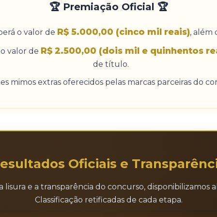
🏆 Premiação Oficial 🏆
R$ 5.000,00 (cinco mil reais)
erá o valor de
, além 
R$ 2.500,00 (dois mil e quinhentos re
o valor de
de título.
es mimos extras oferecidos pelas marcas parceiras do co
esultados Oficiais e Transparênc
isura e a transparência do concurso, disponibilizamos aba
Classificação retificadas de cada etapa.