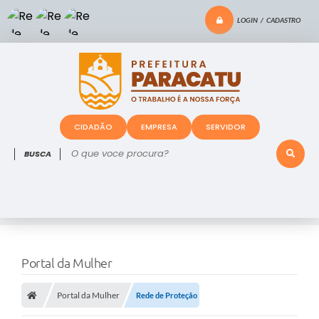
LOGIN / CADASTRO
CIDADÃO
EMPRESA
SERVIDOR
O que voce procura?
Portal da Mulher
Portal da Mulher
Rede de Proteção