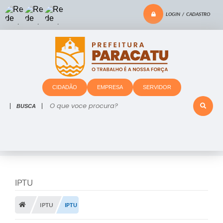
LOGIN / CADASTRO
CIDADÃO
EMPRESA
SERVIDOR
O que voce procura?
IPTU
IPTU
IPTU