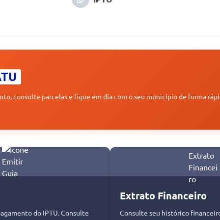
ATU
to, consulte parcelas e fique em dia com o seu município de forma rápi
Extrato Financeiro
 pagamento do IPTU. Consulte
Consulte seu histórico financeir