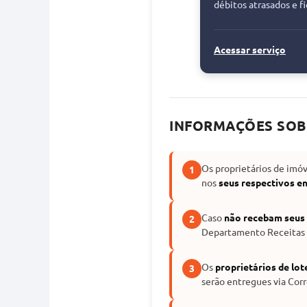
débitos atrasados e f
Acessar serviço
INFORMAÇÕES SO
Os proprietários de imóv
1
nos
seus respectivos e
Caso
não recebam seus 
2
Departamento Receitas d
Os
proprietários de lo
3
serão entregues via Corr