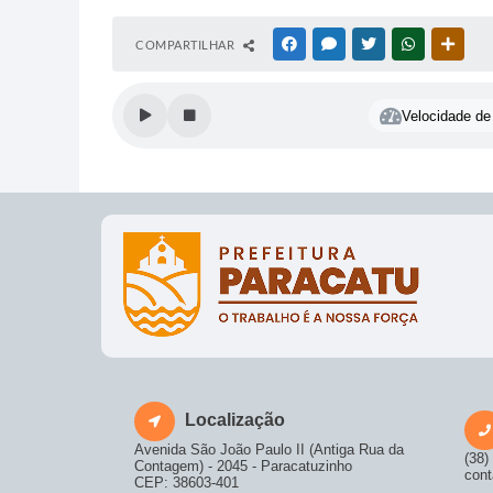
COMPARTILHAR
FACEBOOK
MESSENGER
TWITTER
WHATSAPP
OUTR
Velocidade de 
Localização
Avenida São João Paulo II (Antiga Rua da
(38)
Contagem) - 2045 - Paracatuzinho
cont
CEP: 38603-401