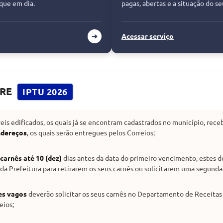
ique em dia.
pagas, abertas e a situação do se
➔
Acessar serviço
BRE
IPTU 2026
eis edificados, os quais já se encontram cadastrados no município, rec
ndereços
, os quais serão entregues pelos Correios;
carnês até 10 (dez)
dias antes da data do primeiro vencimento, estes d
a Prefeitura para retirarem os seus carnês ou solicitarem uma segunda 
tes vagos
deverão solicitar os seus carnês no Departamento de Receitas 
eios;