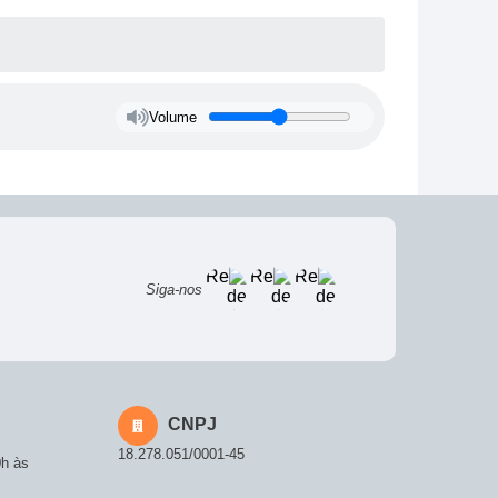
Volume
Siga-nos
CNPJ
18.278.051/0001-45
0h às