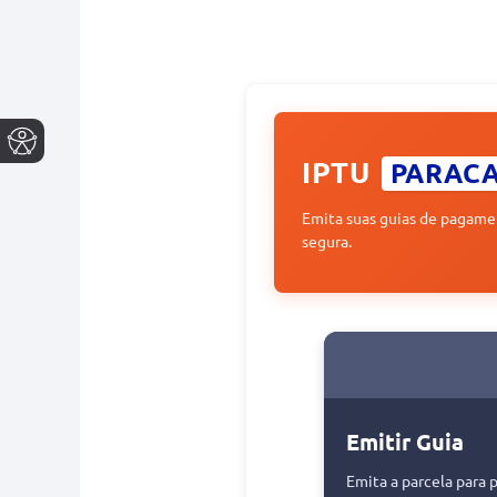
IPTU
PARAC
Emita suas guias de pagamen
segura.
Emitir Guia
Emita a parcela para