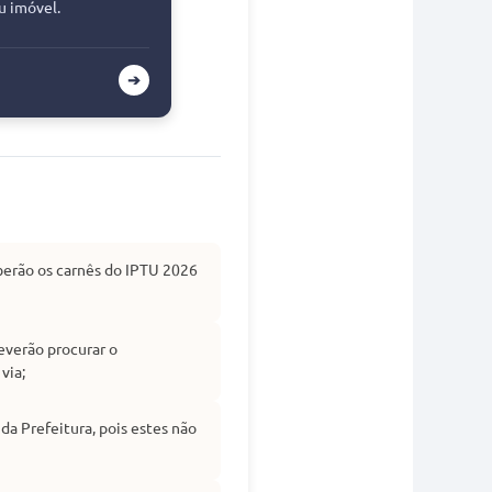
u imóvel.
➔
eberão os carnês do IPTU 2026
everão procurar o
via;
da Prefeitura, pois estes não