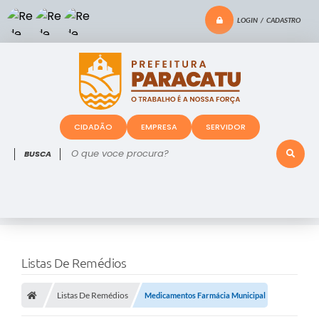
LOGIN / CADASTRO
CIDADÃO
EMPRESA
SERVIDOR
O que voce procura?
Listas De Remédios
Listas De Remédios
Medicamentos Farmácia Municipal