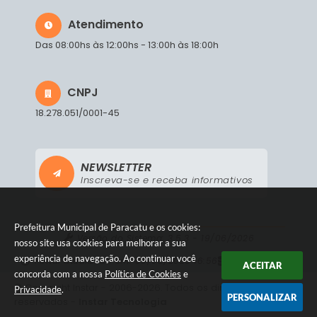
Atendimento
Das 08:00hs às 12:00hs - 13:00h às 18:00h
CNPJ
18.278.051/0001-45
NEWSLETTER
Inscreva-se e receba informativos
Prefeitura Municipal de Paracatu e os cookies:
Versão do Sistema:
3.5.3 - 19/06/2026
nosso site usa cookies para melhorar a sua
experiência de navegação. Ao continuar você
Portal atualizado em:
05/08/2026 16:56
Dados Abertos
ACEITAR
concorda com a nossa
Política de Cookies
e
© Copyright Instar - 2006-2026. Todos os direitos
Privacidade
.
PERSONALIZAR
reservados -
Instar Tecnologia