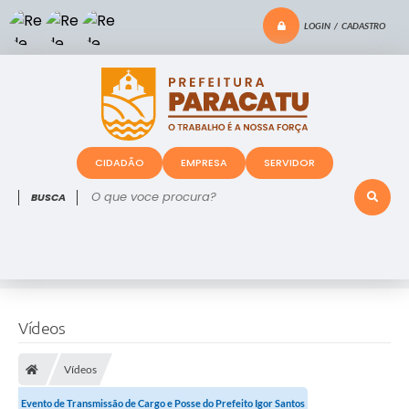
LOGIN / CADASTRO
CIDADÃO
EMPRESA
SERVIDOR
O que voce procura?
Vídeos
Vídeos
Evento de Transmissão de Cargo e Posse do Prefeito Igor Santos