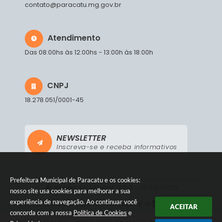
contato@paracatu.mg.gov.br
Atendimento
Das 08:00hs às 12:00hs - 13:00h às 18:00h
CNPJ
18.278.051/0001-45
NEWSLETTER
Inscreva-se e receba informativos
Prefeitura Municipal de Paracatu e os cookies:
Versão do Sistema:
3.5.3 - 19/06/2026
nosso site usa cookies para melhorar a sua
experiência de navegação. Ao continuar você
Portal atualizado em:
07/08/2026 18:39
Dados Abertos
ACEITAR
concorda com a nossa
Política de Cookies
e