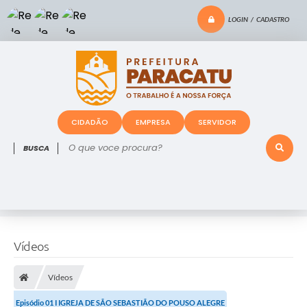
LOGIN / CADASTRO
CIDADÃO
EMPRESA
SERVIDOR
O que voce procura?
Vídeos
Vídeos
Episódio 01 I IGREJA DE SÃO SEBASTIÃO DO POUSO ALEGRE