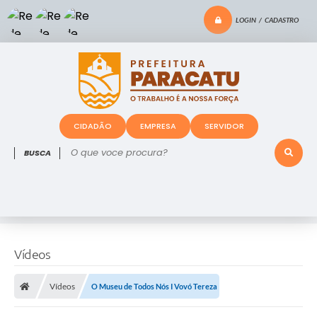
LOGIN / CADASTRO
CIDADÃO
EMPRESA
SERVIDOR
O que voce procura?
Vídeos
Vídeos
O Museu de Todos Nós I Vovó Tereza