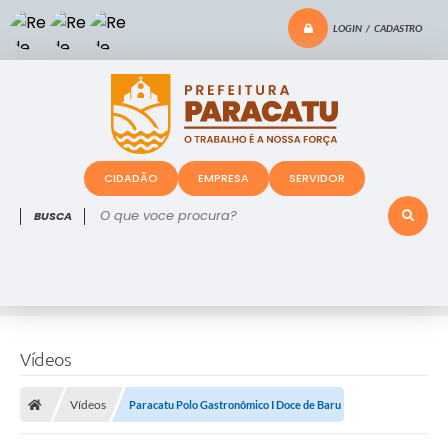
LOGIN / CADASTRO
CIDADÃO
EMPRESA
SERVIDOR
O que voce procura?
Vídeos
Vídeos
Paracatu Polo Gastronômico I Doce de Baru