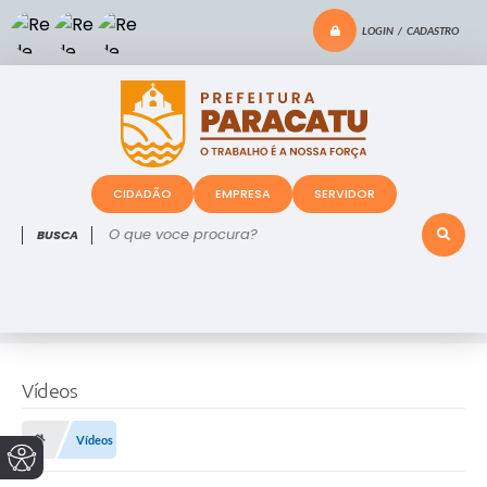
LOGIN / CADASTRO
CIDADÃO
EMPRESA
SERVIDOR
O que voce procura?
Vídeos
Vídeos