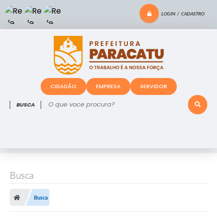
LOGIN / CADASTRO
CIDADÃO
EMPRESA
SERVIDOR
O que voce procura?
Busca
Busca