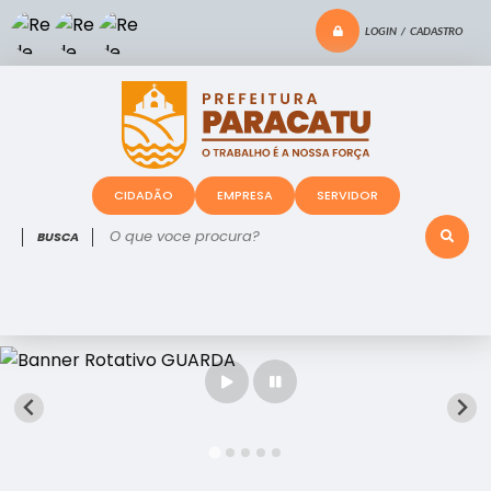
LOGIN / CADASTRO
CIDADÃO
EMPRESA
SERVIDOR
O que voce procura?