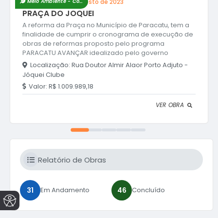
Conclusão:
28 de Agosto de 2023
Meio Ambiente - Concluído
PRAÇA DO JOQUEI
A reforma da Praça no Município de Paracatu, tem a
finalidade de cumprir o cronograma de execução de
obras de reformas proposto pelo programa
PARACATU AVANÇAR idealizado pelo governo
municipal que objetiva a melhoria das praças
Localização:
Rua Doutor Almir Alaor Porto Adjuto -
públicas, promovendo o lazer, cultura e qualidade de
Jóquei Clube
vida da população. Destaca-se que a praça foi
Valor:
R$ 1.009.989,18
construída parcialmente e devido à ausência de
manutenção está em estado precário e com
VER OBRA
algumas áreas sem a estrutura necessária para que
as pessoas...
Relatório de Obras
31
46
Em Andamento
Concluído