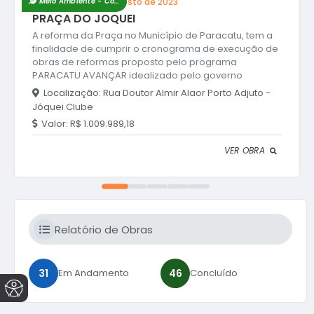
Conclusão:
28 de Agosto de 2023
Meio Ambiente - Concluído
PRAÇA DO JOQUEI
A reforma da Praça no Município de Paracatu, tem a
finalidade de cumprir o cronograma de execução de
obras de reformas proposto pelo programa
PARACATU AVANÇAR idealizado pelo governo
municipal que objetiva a melhoria das praças
Localização:
Rua Doutor Almir Alaor Porto Adjuto -
públicas, promovendo o lazer, cultura e qualidade de
Jóquei Clube
vida da população. Destaca-se que a praça foi
Valor:
R$ 1.009.989,18
construída parcialmente e devido à ausência de
manutenção está em estado precário e com
VER OBRA
algumas áreas sem a estrutura necessária para que
as pessoas...
Relatório de Obras
31
46
Em Andamento
Concluído