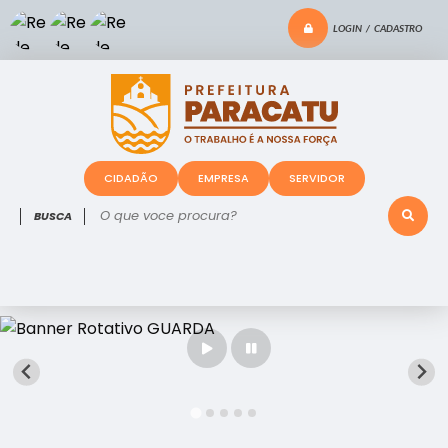
LOGIN / CADASTRO
CIDADÃO
EMPRESA
SERVIDOR
O que voce procura?