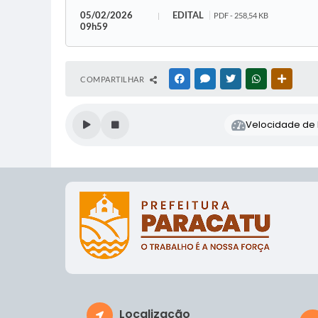
05/02/2026
EDITAL
PDF - 258,54 KB
09h59
COMPARTILHAR
FACEBOOK
MESSENGER
TWITTER
WHATSAPP
OUTRAS
Velocidade de l
Localização