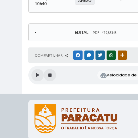
ANEXO
10h40
-
EDITAL
PDF - 479,85 KB
COMPARTILHAR
FACEBOOK
MESSENGER
TWITTER
WHATSAPP
OUTRAS
Velocidade de l