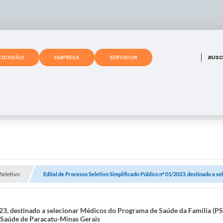
O que
CIDADÃO
EMPRESA
SERVIDOR
Seletivo
Edital de Processo Seletivo Simplificado Público nº 01/2023, destinado a s
2023, destinado a selecionar Médicos do Programa de Saúde da Família (P
e Saúde de Paracatu-Minas Gerais