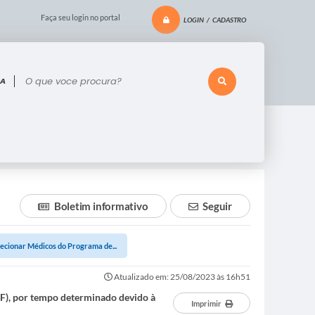
Faça seu login no portal
LOGIN / CADASTRO
 voce procura?
Boletim informativo
Seguir
elecionar Médicos do Programa de...
Atualizado em: 25/08/2023 às 16h51
SF), por tempo determinado devido à
Imprimir