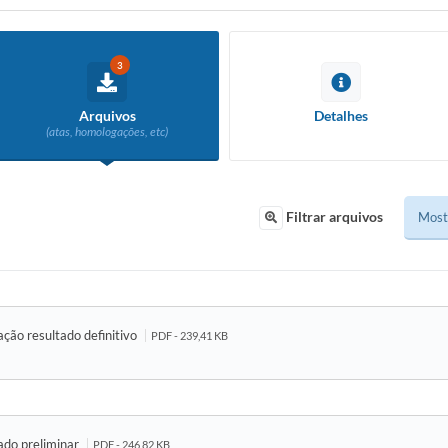
3
Arquivos
Detalhes
(atas, homologações, etc)
Filtrar arquivos
ação resultado definitivo
PDF - 239,41 KB
ado preliminar
PDF - 246,82 KB