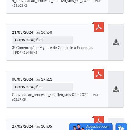
Baixar
4_convocacao_processo_seletivo_sms_01_2024
PDF
- 231,03 KB
21/03/2024
16h50
CONVOCAÇÕES
Baixar
3ª Convocação - Agente de Combate à Endemias
PDF - 214,88 KB
08/03/2024
17h11
CONVOCAÇÕES
Baixar
Convocacao_processo_seletivo_sms 02--2024
PDF -
602,17 KB
27/02/2024
10h35