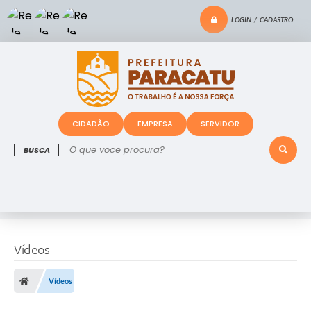
LOGIN / CADASTRO
CIDADÃO
EMPRESA
SERVIDOR
O que voce procura?
Vídeos
Vídeos