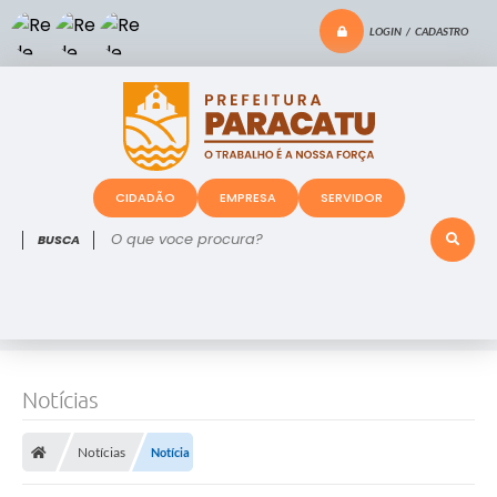
LOGIN / CADASTRO
CIDADÃO
EMPRESA
SERVIDOR
O que voce procura?
Notícias
Notícias
Notícia