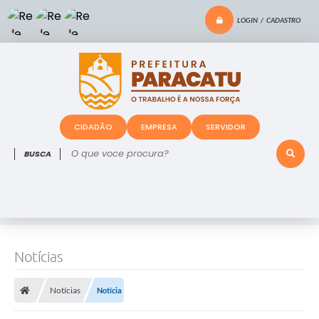
LOGIN / CADASTRO
CIDADÃO
EMPRESA
SERVIDOR
O que voce procura?
Notícias
Notícias
Notícia