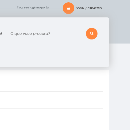
Faça seu login no portal
LOGIN / CADASTRO
 voce procura?