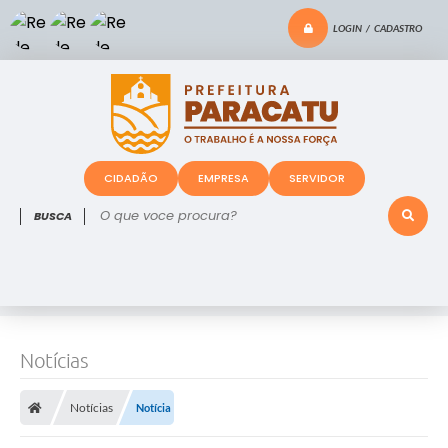
LOGIN / CADASTRO
CIDADÃO
EMPRESA
SERVIDOR
O que voce procura?
Notícias
Notícias
Notícia