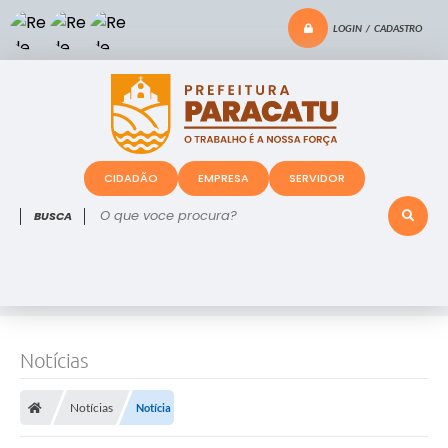
LOGIN / CADASTRO
CIDADÃO
EMPRESA
SERVIDOR
O que voce procura?
Notícias
Notícias
Notícia