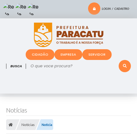
LOGIN / CADASTRO
CIDADÃO
EMPRESA
SERVIDOR
O que voce procura?
Notícias
Notícias
Notícia