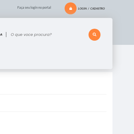
Faça seu login no portal
LOGIN / CADASTRO
 voce procura?