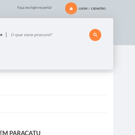
Faça seu login no portal
LOGIN / CADASTRO
 voce procura?
) EM PARACATU