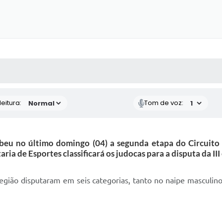
 MÍDIAS
RECEBA NOTÍCIAS
eitura:
Tom de voz:
ebeu no último domingo (04) a segunda etapa do Circuit
aria de Esportes classificará os judocas para a disputa da III
 região disputaram em seis categorias, tanto no naipe masculin