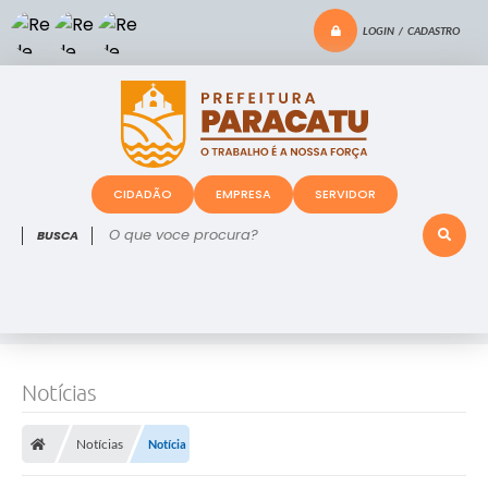
LOGIN / CADASTRO
CIDADÃO
EMPRESA
SERVIDOR
O que voce procura?
Notícias
Notícias
Notícia