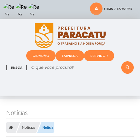
LOGIN / CADASTRO
CIDADÃO
EMPRESA
SERVIDOR
O que voce procura?
Notícias
Notícias
Notícia