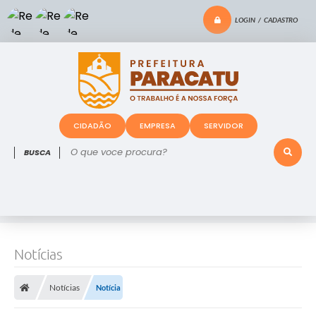
LOGIN / CADASTRO
CIDADÃO
EMPRESA
SERVIDOR
O que voce procura?
Notícias
Notícias
Notícia