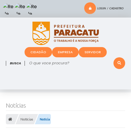
LOGIN / CADASTRO
CIDADÃO
EMPRESA
SERVIDOR
O que voce procura?
Notícias
Notícias
Notícia