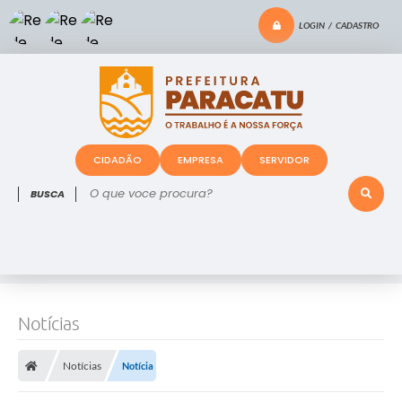
LOGIN / CADASTRO
CIDADÃO
EMPRESA
SERVIDOR
O que voce procura?
Notícias
Notícias
Notícia