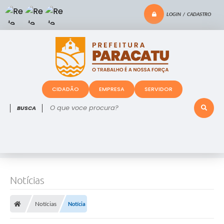
LOGIN / CADASTRO
CIDADÃO
EMPRESA
SERVIDOR
O que voce procura?
Notícias
Notícias
Notícia