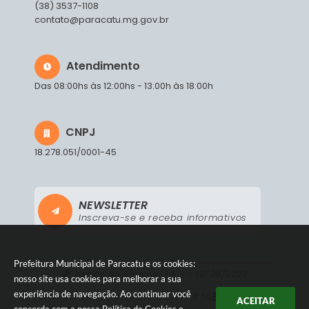
(38) 3537-1108
contato@paracatu.mg.gov.br
Atendimento
Das 08:00hs às 12:00hs - 13:00h às 18:00h
CNPJ
18.278.051/0001-45
NEWSLETTER
Inscreva-se e receba informativos
Prefeitura Municipal de Paracatu e os cookies:
Versão do Sistema:
3.5.3 - 19/06/2026
nosso site usa cookies para melhorar a sua
experiência de navegação. Ao continuar você
Portal atualizado em:
05/08/2026 16:56
Dados Abertos
ACEITAR