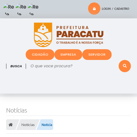
LOGIN / CADASTRO
CIDADÃO
EMPRESA
SERVIDOR
O que voce procura?
Notícias
Notícias
Notícia